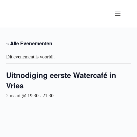
Ga
naar
de
inhoud
« Alle Evenementen
Dit evenement is voorbij.
Uitnodiging eerste Watercafé in
Vries
2 maart @ 19:30
-
21:30