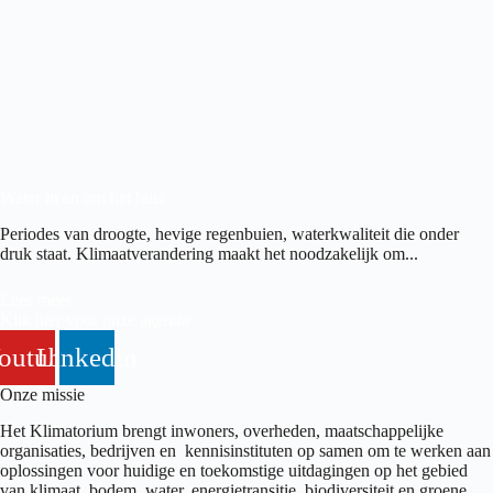
Water in en om het huis
Periodes van droogte, hevige regenbuien, waterkwaliteit die onder
druk staat. Klimaatverandering maakt het noodzakelijk om...
Lees meer
Klik hier voor onze agenda
outube
Linkedin
Onze missie
Het Klimatorium brengt inwoners, overheden, maatschappelijke
organisaties, bedrijven en kennisinstituten op samen om te werken aan
oplossingen voor huidige en toekomstige uitdagingen op het gebied
van klimaat, bodem, water, energietransitie, biodiversiteit en groene,