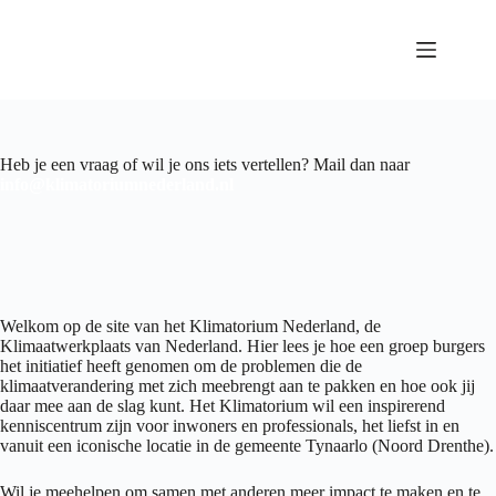
Ga
naar
de
inhoud
Heb je een vraag of wil je ons iets vertellen? Mail dan naar
info@klimatoriumnederland.nl
Welkom op de site van het Klimatorium Nederland, de
Klimaatwerkplaats van Nederland. Hier lees je hoe een groep burgers
het initiatief heeft genomen om de problemen die de
klimaatverandering met zich meebrengt aan te pakken en hoe ook jij
daar mee aan de slag kunt. Het Klimatorium wil een inspirerend
kenniscentrum zijn voor inwoners en professionals, het liefst in en
vanuit een iconische locatie in de gemeente Tynaarlo (Noord Drenthe).
Wil je meehelpen om samen met anderen meer impact te maken en te